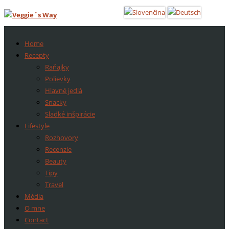
Home
Recepty
Raňajky
Polievky
Hlavné jedlá
Snacky
Sladké inšpirácie
Lifestyle
Rozhovory
Recenzie
Beauty
Tipy
Travel
Média
O mne
Contact