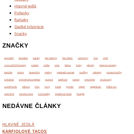
Hlavné jedlá
Polievky
Raňajky
Sladké inšpirácie
Snacky
ZNAČKY
ajurvéda
avokádo
bataty
bez laktózy
bez lepku
cestoviny
chia
chilli
corona2020recepty
cuketa
cvikla
cícer
detox
huby
jahody
jesenne recepty
karotka
kokos
levanduľa
maliny
medvedí cesnak
muffiny
nátierky
ovsené vločky
pohánka
prírodná kozmetika
quinoa
rawfood
rukola
smoothie
strukoviny
superfoods
tekvica
tofu
torty
travel
tymián
vegan
vegetarian
Veľká noc
vianočné
červená repa
čučoriedky
špaldová múka
špargľa
NEDÁVNE ČLÁNKY
HLAVNÉ JEDLÁ
KARFIOLOVÉ TACOS