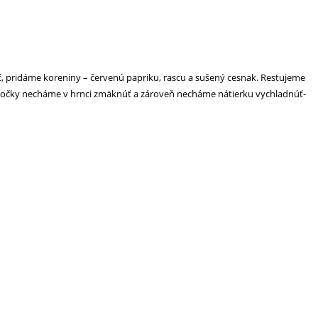
ť, pridáme koreniny – červenú papriku, rascu a sušený cesnak. Restujeme
 Vločky necháme v hrnci zmäknúť a zároveň necháme nátierku vychladnúť-