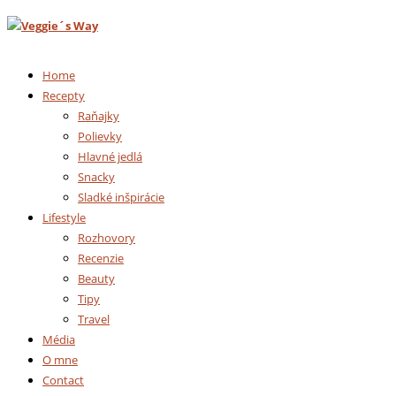
Home
Recepty
Raňajky
Polievky
Hlavné jedlá
Snacky
Sladké inšpirácie
Lifestyle
Rozhovory
Recenzie
Beauty
Tipy
Travel
Média
O mne
Contact