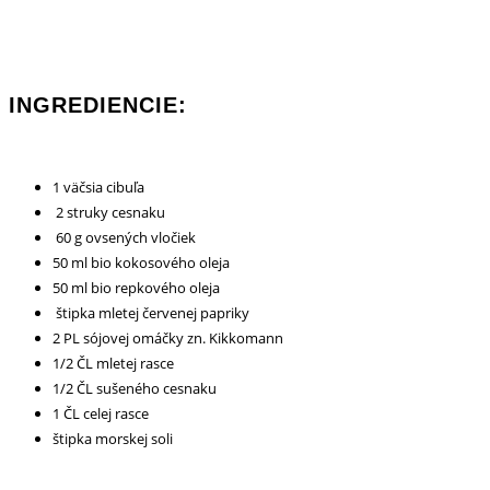
INGREDIENCIE:
1 väčsia cibuľa
2 struky cesnaku
60 g ovsených vločiek
50 ml bio kokosového oleja
50 ml bio repkového oleja
štipka mletej červenej papriky
2 PL sójovej omáčky zn. Kikkomann
1/2 ČL mletej rasce
1/2 ČL sušeného cesnaku
1 ČL celej rasce
štipka morskej soli