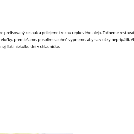
me prelisovaný cesnak a prilejeme trochu repkového oleja. Začneme restova
é vločky, premiešame, posolíme a oheň vypneme, aby sa vločky nepripálili.
ej fľaši niekoľko dní v chladničke.