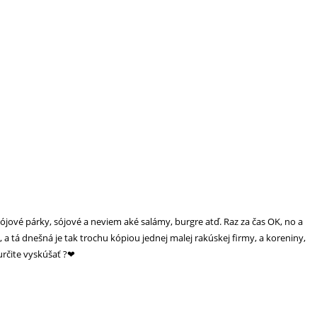
ové párky, sójové a neviem aké salámy, burgre atď. Raz za čas OK, no a
a tá dnešná je tak trochu kópiou jednej malej rakúskej firmy, a koreniny,
určite vyskúšať ?❤