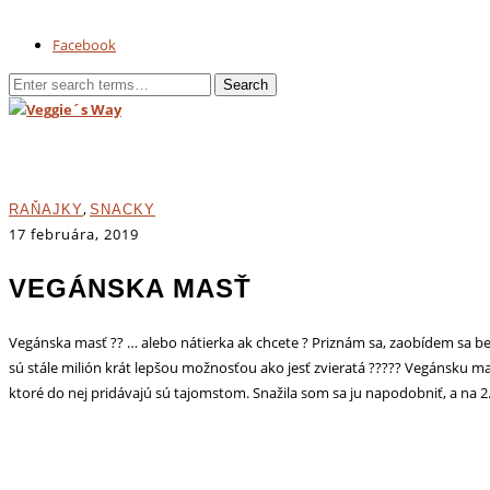
Facebook
,
RAŇAJKY
SNACKY
17 februára, 2019
VEGÁNSKA MASŤ
Vegánska masť ?? … alebo nátierka ak chcete ? Priznám sa, zaobídem sa b
sú stále milión krát lepšou možnosťou ako jesť zvieratá ????? Vegánsku ma
ktoré do nej pridávajú sú tajomstom. Snažila som sa ju napodobniť, a na 2