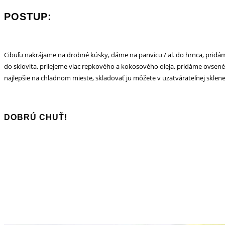
POSTUP:
Cibuľu nakrájame na drobné kúsky, dáme na panvicu / al. do hrnca, pridá
do sklovita, prilejeme viac repkového a kokosového oleja, pridáme ovsen
najlepšie na chladnom mieste, skladovať ju môžete v uzatvárateľnej sklenen
DOBRÚ CHUŤ!