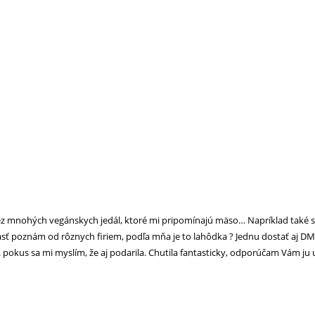
ez mnohých vegánskych jedál, ktoré mi pripomínajú mäso… Napríklad také sój
sť poznám od rôznych firiem, podľa mňa je to lahôdka ? Jednu dostať aj DM, 
. pokus sa mi myslím, že aj podarila. Chutila fantasticky, odporúčam Vám ju 