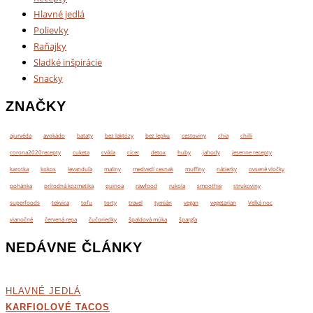
Hlavné jedlá
Polievky
Raňajky
Sladké inšpirácie
Snacky
ZNAČKY
ajurvéda
avokádo
bataty
bez laktózy
bez lepku
cestoviny
chia
chilli
corona2020recepty
cuketa
cvikla
cícer
detox
huby
jahody
jesenne recepty
karotka
kokos
levanduľa
maliny
medvedí cesnak
muffiny
nátierky
ovsené vločky
pohánka
prírodná kozmetika
quinoa
rawfood
rukola
smoothie
strukoviny
superfoods
tekvica
tofu
torty
travel
tymián
vegan
vegetarian
Veľká noc
vianočné
červená repa
čučoriedky
špaldová múka
špargľa
NEDÁVNE ČLÁNKY
HLAVNÉ JEDLÁ
KARFIOLOVÉ TACOS