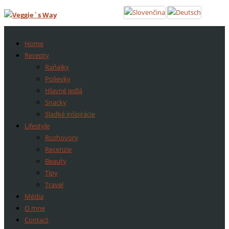
Home
Recepty
Raňajky
Polievky
Hlavné jedlá
Snacky
Sladké inšpirácie
Lifestyle
Rozhovory
Recenzie
Beauty
Tipy
Travel
Média
O mne
Contact