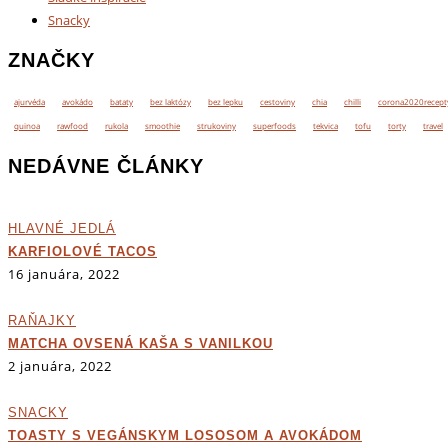
Snacky
ZNAČKY
ajurvéda
avokádo
bataty
bez laktózy
bez lepku
cestoviny
chia
chilli
corona2020recept
quinoa
rawfood
rukola
smoothie
strukoviny
superfoods
tekvica
tofu
torty
travel
NEDÁVNE ČLÁNKY
HLAVNÉ JEDLÁ
KARFIOLOVÉ TACOS
16 januára, 2022
RAŇAJKY
MATCHA OVSENÁ KAŠA S VANILKOU
2 januára, 2022
SNACKY
TOASTY S VEGÁNSKYM LOSOSOM A AVOKÁDOM