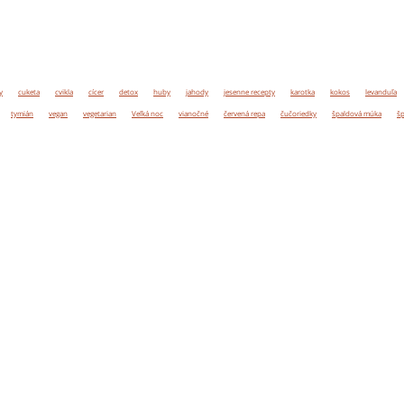
y
cuketa
cvikla
cícer
detox
huby
jahody
jesenne recepty
karotka
kokos
levanduľa
tymián
vegan
vegetarian
Veľká noc
vianočné
červená repa
čučoriedky
špaldová múka
šp