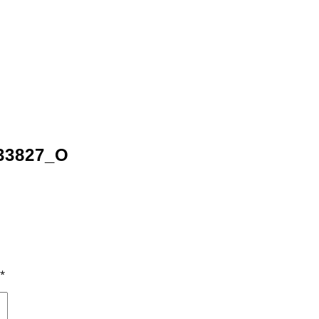
33827_O
*