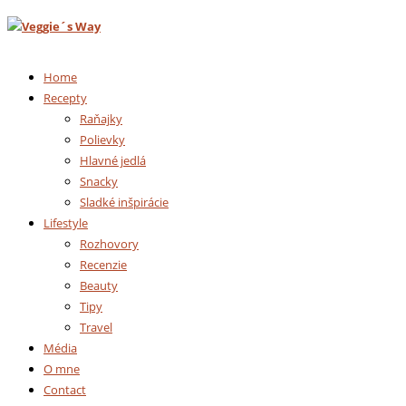
Home
Recepty
Raňajky
Polievky
Hlavné jedlá
Snacky
Sladké inšpirácie
Lifestyle
Rozhovory
Recenzie
Beauty
Tipy
Travel
Média
O mne
Contact