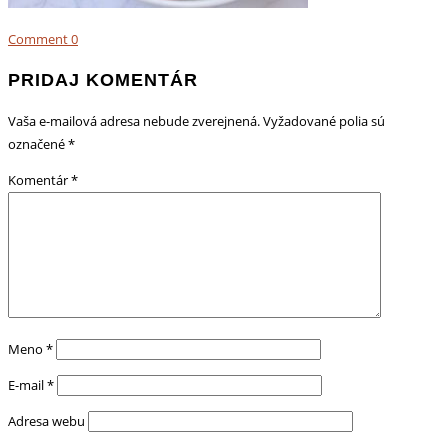
Comment
0
PRIDAJ KOMENTÁR
Vaša e-mailová adresa nebude zverejnená.
Vyžadované polia sú
označené
*
Komentár
*
Meno
*
E-mail
*
Adresa webu