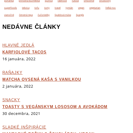
pohánka
prírodná kozmetika
quinoa
rawfood
rukola
smoothie
strukoviny
superfoods
tekvica
tofu
torty
travel
tymián
vegan
vegetarian
Veľká noc
vianočné
červená repa
čučoriedky
špaldová múka
špargľa
NEDÁVNE ČLÁNKY
HLAVNÉ JEDLÁ
KARFIOLOVÉ TACOS
16 januára, 2022
RAŇAJKY
MATCHA OVSENÁ KAŠA S VANILKOU
2 januára, 2022
SNACKY
TOASTY S VEGÁNSKYM LOSOSOM A AVOKÁDOM
30 decembra, 2021
SLADKÉ INŠPIRÁCIE