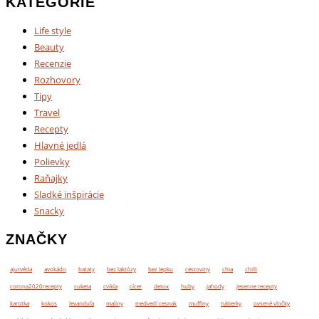
KATEGÓRIE
Life style
Beauty
Recenzie
Rozhovory
Tipy
Travel
Recepty
Hlavné jedlá
Polievky
Raňajky
Sladké inšpirácie
Snacky
ZNAČKY
ajurvéda
avokádo
bataty
bez laktózy
bez lepku
cestoviny
chia
chilli
corona2020recepty
cuketa
cvikla
cícer
detox
huby
jahody
jesenne recepty
karotka
kokos
levanduľa
maliny
medvedí cesnak
muffiny
nátierky
ovsené vločky