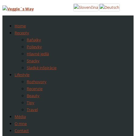
Home
Recepty
Raňajky
Polievky
Hlavné jedlá
Snacky
Sladké inšpirácie
Lifestyle
Rozhovory
Recenzie
Beauty
Tipy
Travel
Média
O mne
Contact