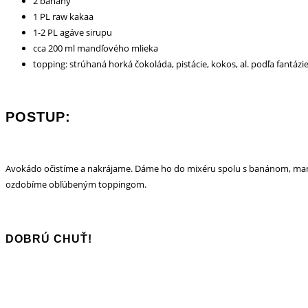
2 banány
1 PL raw kakaa
1-2 PL agáve sirupu
cca 200 ml mandľového mlieka
topping: strúhaná horká čokoláda, pistácie, kokos, al. podľa fantázi
POSTUP:
Avokádo očistíme a nakrájame. Dáme ho do mixéru spolu s banánom, ma
ozdobíme obľúbeným toppingom.
DOBRÚ CHUŤ!