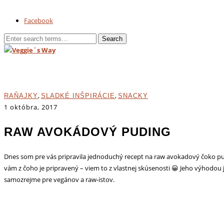
Facebook
,
,
RAŇAJKY
SLADKÉ INŠPIRÁCIE
SNACKY
1 októbra, 2017
RAW AVOKÁDOVÝ PUDING
Dnes som pre vás pripravila jednoduchý recept na raw avokadový čoko pud
vám z čoho je pripravený – viem to z vlastnej skúsenosti 😀 Jeho výhodou je,
samozrejme pre vegánov a raw-istov.