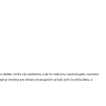
sladké. Určite vás nesklame, a ak ho niekomu naservírujete, neuveria
ept je vhodný pre zdravo stravujúcich sa ľudí, tých čo držia diétu, a