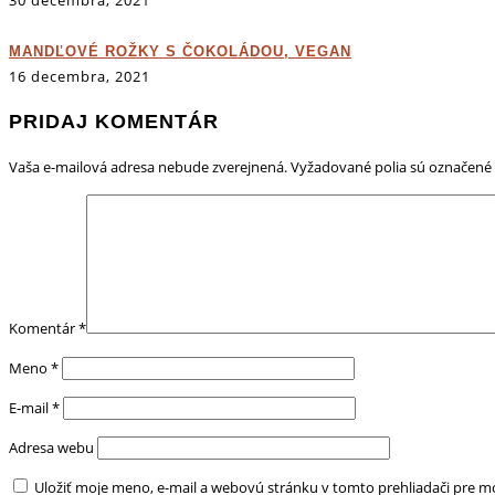
30 decembra, 2021
MANDĽOVÉ ROŽKY S ČOKOLÁDOU, VEGAN
16 decembra, 2021
PRIDAJ KOMENTÁR
Vaša e-mailová adresa nebude zverejnená.
Vyžadované polia sú označené
Komentár
*
Meno
*
E-mail
*
Adresa webu
Uložiť moje meno, e-mail a webovú stránku v tomto prehliadači pre 