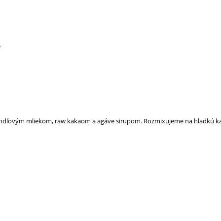
e
ndľovým mliekom, raw kakaom a agáve sirupom. Rozmixujeme na hladkú kaš