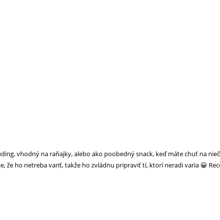
ing, vhodný na raňajky, alebo ako poobedný snack, keď máte chuť na niečo 
 že ho netreba variť, takže ho zvládnu pripraviť tí, ktorí neradi varia 😀 Rec