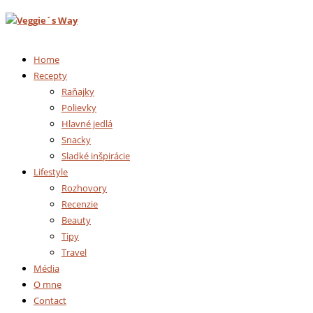
Home
Recepty
Raňajky
Polievky
Hlavné jedlá
Snacky
Sladké inšpirácie
Lifestyle
Rozhovory
Recenzie
Beauty
Tipy
Travel
Média
O mne
Contact