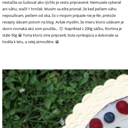
nestačila sa čudovať ako rýchlo je cesto pripravené. Nemusela vyberať
ani váhu, stačil 1 hrnček. Musím sa ešte priznať, že keď pečiem váhu
nepoužívam, pečiem od oka, čo v mojom prípade nie je fér, pretože
recepty dávam potom na blog. Avšak myslím, že mieru ktorú udávam je
skoro rovnaká akú som použila… 🙂 Napríklad z 200g sáčku, štvrtina je
stále 50g 😀 Torta ktorú sme pripravili, bola vynikajúca a dokonale sa
hodila k letu, a celej atmosfére. 😀