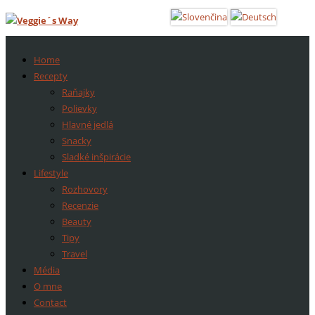
Home
Recepty
Raňajky
Polievky
Hlavné jedlá
Snacky
Sladké inšpirácie
Lifestyle
Rozhovory
Recenzie
Beauty
Tipy
Travel
Média
O mne
Contact