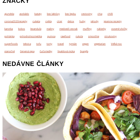
ZNAČKY
ajurvéda
avokádo
bataty
bez laktózy
bez lepku
cestoviny
chia
chilli
corona2020recepty
cuketa
cvikla
cícer
detox
huby
jahody
jesenne recepty
karotka
kokos
levanduľa
maliny
medvedí cesnak
muffiny
nátierky
ovsené vločky
pohánka
prírodná kozmetika
quinoa
rawfood
rukola
smoothie
strukoviny
superfoods
tekvica
tofu
torty
travel
tymián
vegan
vegetarian
Veľká noc
vianočné
červená repa
čučoriedky
špaldová múka
špargľa
NEDÁVNE ČLÁNKY