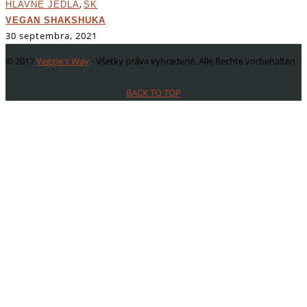
,
HLAVNÉ JEDLÁ
SK
VEGAN SHAKSHUKA
30 septembra, 2021
© 2017
Veggie's Way
- Všetky práva vyhradené. Alle Rechte vorbehalten.
BACK TO TOP