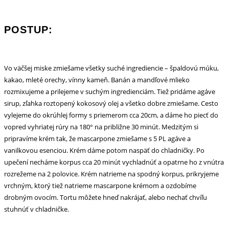
POSTUP:
Vo väčšej miske zmiešame všetky suché ingrediencie – špaldovú múku,
kakao, mleté orechy, vínny kameň. Banán a mandľové mlieko
rozmixujeme a prilejeme v suchým ingredienciám. Tiež pridáme agáve
sirup, zľahka roztopený kokosový olej a všetko dobre zmiešame. Cesto
vylejeme do okrúhlej formy s priemerom cca 20cm, a dáme ho piecť do
vopred vyhriatej rúry na 180° na približne 30 minút. Medzitým si
pripravíme krém tak, že mascarpone zmiešame s 5 PL agáve a
vanilkovou esenciou. Krém dáme potom naspäť do chladničky. Po
upečení necháme korpus cca 20 minút vychladnúť a opatrne ho z vnútra
rozrežeme na 2 polovice. Krém natrieme na spodný korpus, prikryjeme
vrchným, ktorý tiež natrieme mascarpone krémom a ozdobíme
drobným ovocím. Tortu môžete hneď nakrájať, alebo nechať chvíľu
stuhnúť v chladničke.