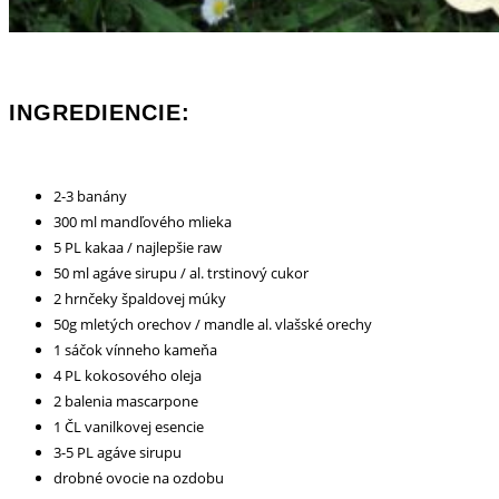
INGREDIENCIE:
2-3 banány
300 ml mandľového mlieka
5 PL kakaa / najlepšie raw
50 ml agáve sirupu / al. trstinový cukor
2 hrnčeky špaldovej múky
50g mletých orechov / mandle al. vlašské orechy
1 sáčok vínneho kameňa
4 PL kokosového oleja
2 balenia mascarpone
1 ČL vanilkovej esencie
3-5 PL agáve sirupu
drobné ovocie na ozdobu