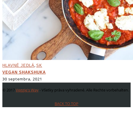
,
HLAVNÉ JEDLÁ
SK
VEGAN SHAKSHUKA
30 septembra, 2021
© 2017
Veggie's Way
- Všetky práva vyhradené. Alle Rechte vorbehalten.
BACK TO TOP