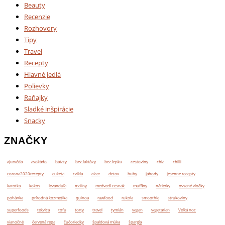
Beauty
Recenzie
Rozhovory
Tipy
Travel
Recepty
Hlavné jedlá
Polievky
Raňajky
Sladké inšpirácie
Snacky
ZNAČKY
ajurvéda
avokádo
bataty
bez laktózy
bez lepku
cestoviny
chia
chilli
corona2020recepty
cuketa
cvikla
cícer
detox
huby
jahody
jesenne recepty
karotka
kokos
levanduľa
maliny
medvedí cesnak
muffiny
nátierky
ovsené vločky
pohánka
prírodná kozmetika
quinoa
rawfood
rukola
smoothie
strukoviny
superfoods
tekvica
tofu
torty
travel
tymián
vegan
vegetarian
Veľká noc
vianočné
červená repa
čučoriedky
špaldová múka
špargľa