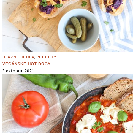
,
HLAVNÉ JEDLÁ
RECEPTY
VEGÁNSKE HOT DOGY
3 októbra, 2021