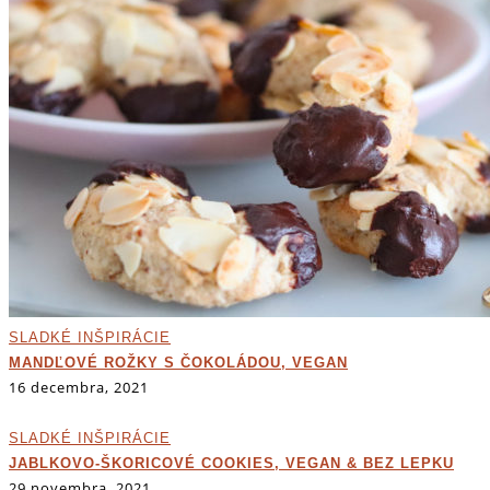
SLADKÉ INŠPIRÁCIE
MANDĽOVÉ ROŽKY S ČOKOLÁDOU, VEGAN
16 decembra, 2021
SLADKÉ INŠPIRÁCIE
JABLKOVO-ŠKORICOVÉ COOKIES, VEGAN & BEZ LEPKU
29 novembra, 2021