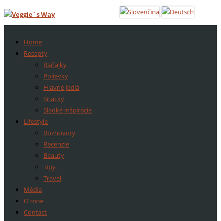
Home
Recepty
Raňajky
Polievky
Hlavné jedlá
Snacky
Sladké inšpirácie
Lifestyle
Rozhovory
Recenzie
Beauty
Tipy
Travel
Média
O mne
Contact