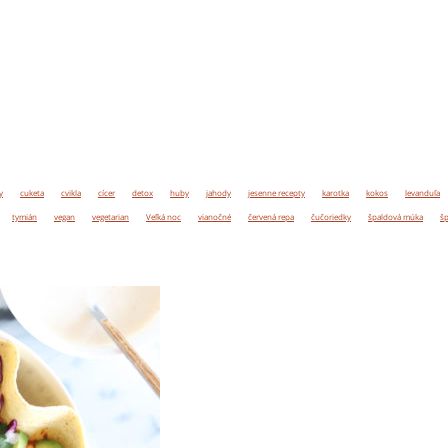
y
cuketa
cvikla
cícer
detox
huby
jahody
jesenne recepty
karotka
kokos
levanduľa
tymián
vegan
vegetarian
Veľká noc
vianočné
červená repa
čučoriedky
špaldová múka
šp