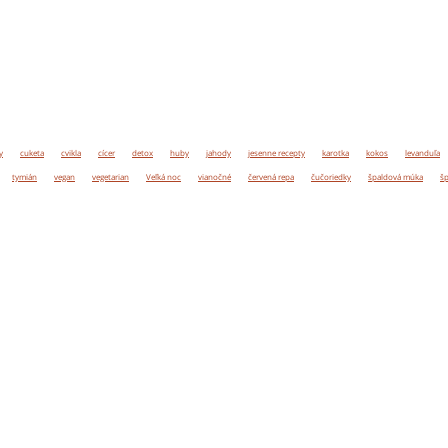
y
cuketa
cvikla
cícer
detox
huby
jahody
jesenne recepty
karotka
kokos
levanduľa
tymián
vegan
vegetarian
Veľká noc
vianočné
červená repa
čučoriedky
špaldová múka
šp