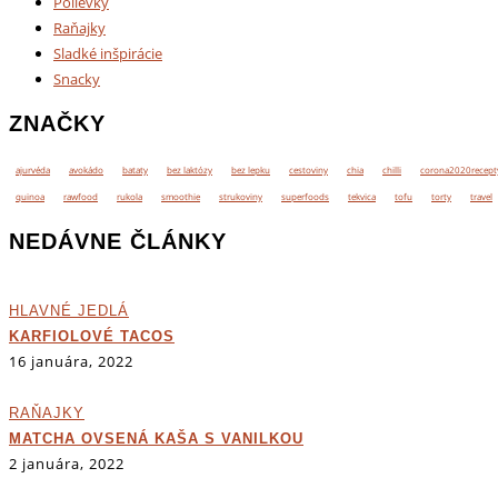
Polievky
Raňajky
Sladké inšpirácie
Snacky
ZNAČKY
ajurvéda
avokádo
bataty
bez laktózy
bez lepku
cestoviny
chia
chilli
corona2020recept
quinoa
rawfood
rukola
smoothie
strukoviny
superfoods
tekvica
tofu
torty
travel
NEDÁVNE ČLÁNKY
HLAVNÉ JEDLÁ
KARFIOLOVÉ TACOS
16 januára, 2022
RAŇAJKY
MATCHA OVSENÁ KAŠA S VANILKOU
2 januára, 2022