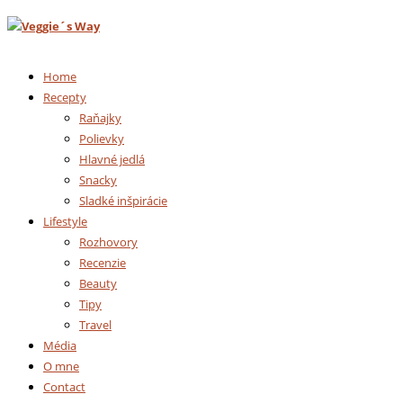
Home
Recepty
Raňajky
Polievky
Hlavné jedlá
Snacky
Sladké inšpirácie
Lifestyle
Rozhovory
Recenzie
Beauty
Tipy
Travel
Média
O mne
Contact