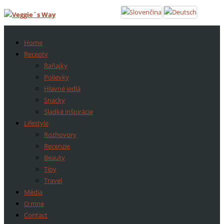
Home
Recepty
Raňajky
Polievky
Hlavné jedlá
Snacky
Sladké inšpirácie
Lifestyle
Rozhovory
Recenzie
Beauty
Tipy
Travel
Média
O mne
Contact