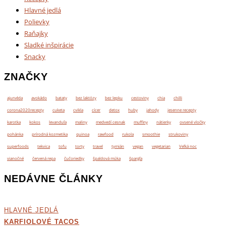
Hlavné jedlá
Polievky
Raňajky
Sladké inšpirácie
Snacky
ZNAČKY
ajurvéda
avokádo
bataty
bez laktózy
bez lepku
cestoviny
chia
chilli
corona2020recepty
cuketa
cvikla
cícer
detox
huby
jahody
jesenne recepty
karotka
kokos
levanduľa
maliny
medvedí cesnak
muffiny
nátierky
ovsené vločky
pohánka
prírodná kozmetika
quinoa
rawfood
rukola
smoothie
strukoviny
superfoods
tekvica
tofu
torty
travel
tymián
vegan
vegetarian
Veľká noc
vianočné
červená repa
čučoriedky
špaldová múka
špargľa
NEDÁVNE ČLÁNKY
HLAVNÉ JEDLÁ
KARFIOLOVÉ TACOS