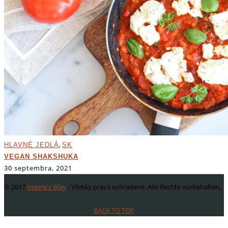
,
HLAVNÉ JEDLÁ
SK
VEGAN SHAKSHUKA
30 septembra, 2021
© 2017
Veggie's Way
- Všetky práva vyhradené. Alle Rechte vorbehalten.
BACK TO TOP