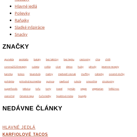
Hlavné jedlá
Polievky
Raňajky
Sladké inšpirácie
Snacky
ZNAČKY
ajurvéda
avokádo
bataty
bez laktózy
bez lepku
cestoviny
chia
chilli
corona2020recepty
cuketa
cvikla
cícer
detox
huby
jahody
jesenne recepty
karotka
kokos
levanduľa
maliny
medvedí cesnak
muffiny
nátierky
ovsené vločky
pohánka
prírodná kozmetika
quinoa
rawfood
rukola
smoothie
strukoviny
superfoods
tekvica
tofu
torty
travel
tymián
vegan
vegetarian
Veľká noc
vianočné
červená repa
čučoriedky
špaldová múka
špargľa
NEDÁVNE ČLÁNKY
HLAVNÉ JEDLÁ
KARFIOLOVÉ TACOS