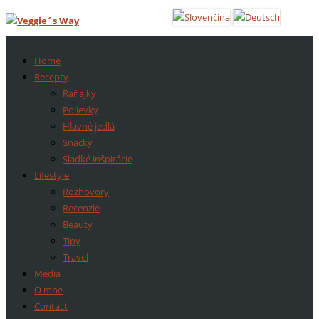
Home
Recepty
Raňajky
Polievky
Hlavné jedlá
Snacky
Sladké inšpirácie
Lifestyle
Rozhovory
Recenzie
Beauty
Tipy
Travel
Média
O mne
Contact