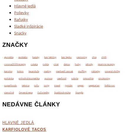
Hlavné jedlá
Polievky
Raňajky
Sladké inšpirácie
Snacky
ZNAČKY
ajurvéda
avokádo
bataty
bez laktózy
bez lepku
cestoviny
chia
chilli
corona2020recepty
cuketa
cvikla
cícer
detox
huby
jahody
jesenne recepty
karotka
kokos
levanduľa
maliny
medvedí cesnak
muffiny
nátierky
ovsené vločky
pohánka
prírodná kozmetika
quinoa
rawfood
rukola
smoothie
strukoviny
superfoods
tekvica
tofu
torty
travel
tymián
vegan
vegetarian
Veľká noc
vianočné
červená repa
čučoriedky
špaldová múka
špargľa
NEDÁVNE ČLÁNKY
HLAVNÉ JEDLÁ
KARFIOLOVÉ TACOS