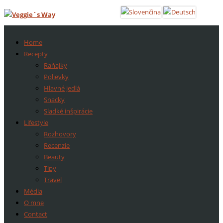
Home
Recepty
Raňajky
Polievky
Hlavné jedlá
Snacky
Sladké inšpirácie
Lifestyle
Rozhovory
Recenzie
Beauty
Tipy
Travel
Média
O mne
Contact