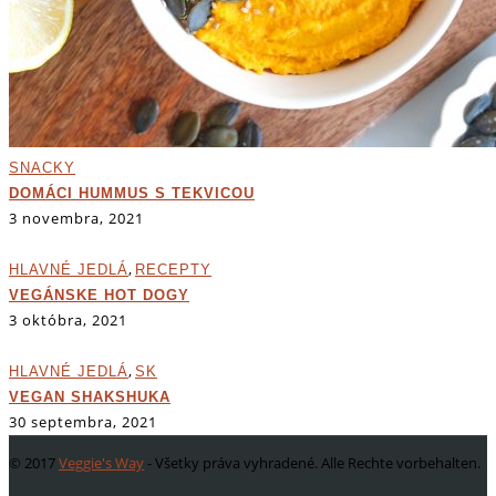
SNACKY
DOMÁCI HUMMUS S TEKVICOU
3 novembra, 2021
,
HLAVNÉ JEDLÁ
RECEPTY
VEGÁNSKE HOT DOGY
3 októbra, 2021
,
HLAVNÉ JEDLÁ
SK
VEGAN SHAKSHUKA
30 septembra, 2021
© 2017
Veggie's Way
- Všetky práva vyhradené. Alle Rechte vorbehalten.