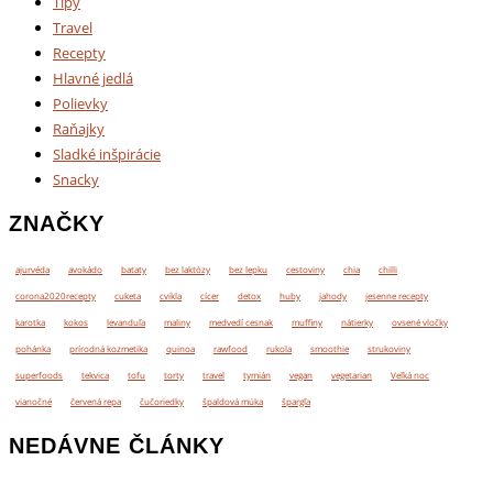
Tipy
Travel
Recepty
Hlavné jedlá
Polievky
Raňajky
Sladké inšpirácie
Snacky
ZNAČKY
ajurvéda
avokádo
bataty
bez laktózy
bez lepku
cestoviny
chia
chilli
corona2020recepty
cuketa
cvikla
cícer
detox
huby
jahody
jesenne recepty
karotka
kokos
levanduľa
maliny
medvedí cesnak
muffiny
nátierky
ovsené vločky
pohánka
prírodná kozmetika
quinoa
rawfood
rukola
smoothie
strukoviny
superfoods
tekvica
tofu
torty
travel
tymián
vegan
vegetarian
Veľká noc
vianočné
červená repa
čučoriedky
špaldová múka
špargľa
NEDÁVNE ČLÁNKY