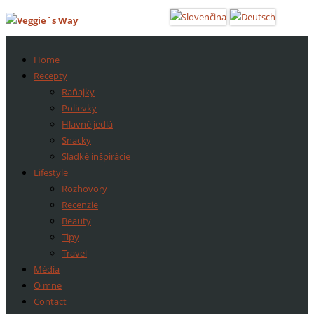
Home
Recepty
Raňajky
Polievky
Hlavné jedlá
Snacky
Sladké inšpirácie
Lifestyle
Rozhovory
Recenzie
Beauty
Tipy
Travel
Média
O mne
Contact