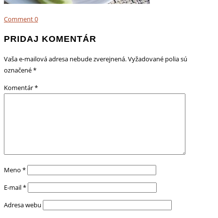
Comment
0
PRIDAJ KOMENTÁR
Vaša e-mailová adresa nebude zverejnená.
Vyžadované polia sú
označené
*
Komentár
*
Meno
*
E-mail
*
Adresa webu