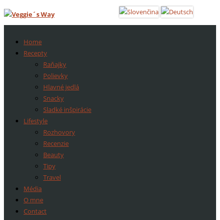
Home
Recepty
Raňajky
Polievky
Hlavné jedlá
Snacky
Sladké inšpirácie
Lifestyle
Rozhovory
Recenzie
Beauty
Tipy
Travel
Média
O mne
Contact