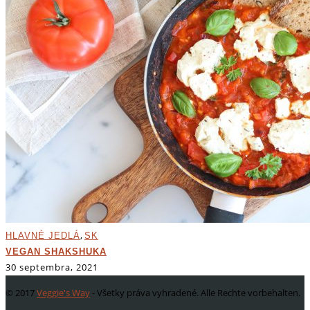
,
HLAVNÉ JEDLÁ
SK
VEGAN SHAKSHUKA
30 septembra, 2021
© 2017
Veggie's Way
- Všetky práva vyhradené. Alle Rechte vorbehalten.