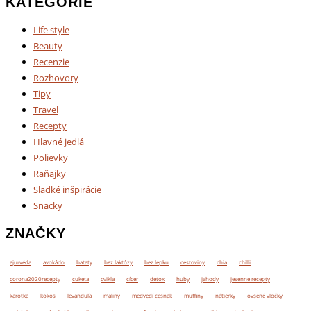
KATEGÓRIE
Life style
Beauty
Recenzie
Rozhovory
Tipy
Travel
Recepty
Hlavné jedlá
Polievky
Raňajky
Sladké inšpirácie
Snacky
ZNAČKY
ajurvéda
avokádo
bataty
bez laktózy
bez lepku
cestoviny
chia
chilli
corona2020recepty
cuketa
cvikla
cícer
detox
huby
jahody
jesenne recepty
karotka
kokos
levanduľa
maliny
medvedí cesnak
muffiny
nátierky
ovsené vločky