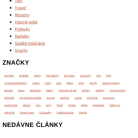
Tipy
Travel
Recepty
Hlavné jedlá
Polievky
Raňajky
Sladké inšpirácie
Snacky
ZNAČKY
ajurvéda
avokádo
bataty
bez laktózy
bez lepku
cestoviny
chia
chilli
corona2020recepty
cuketa
cvikla
cícer
detox
huby
jahody
jesenne recepty
karotka
kokos
levanduľa
maliny
medvedí cesnak
muffiny
nátierky
ovsené vločky
pohánka
prírodná kozmetika
quinoa
rawfood
rukola
smoothie
strukoviny
superfoods
tekvica
tofu
torty
travel
tymián
vegan
vegetarian
Veľká noc
vianočné
červená repa
čučoriedky
špaldová múka
špargľa
NEDÁVNE ČLÁNKY