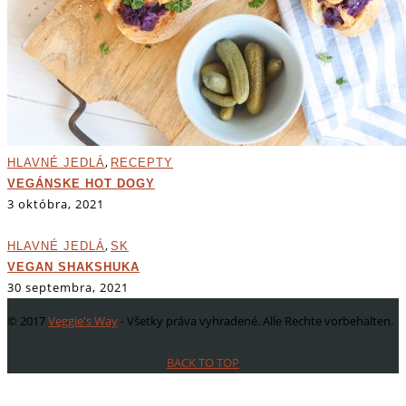
,
HLAVNÉ JEDLÁ
RECEPTY
VEGÁNSKE HOT DOGY
3 októbra, 2021
,
HLAVNÉ JEDLÁ
SK
VEGAN SHAKSHUKA
30 septembra, 2021
© 2017
Veggie's Way
- Všetky práva vyhradené. Alle Rechte vorbehalten.
BACK TO TOP