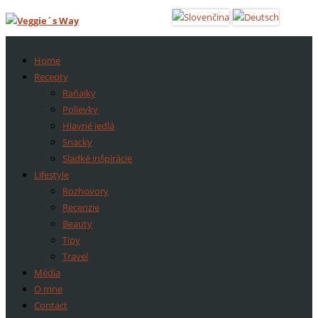
Home
Recepty
Raňajky
Polievky
Hlavné jedlá
Snacky
Sladké inšpirácie
Lifestyle
Rozhovory
Recenzie
Beauty
Tipy
Travel
Média
O mne
Contact