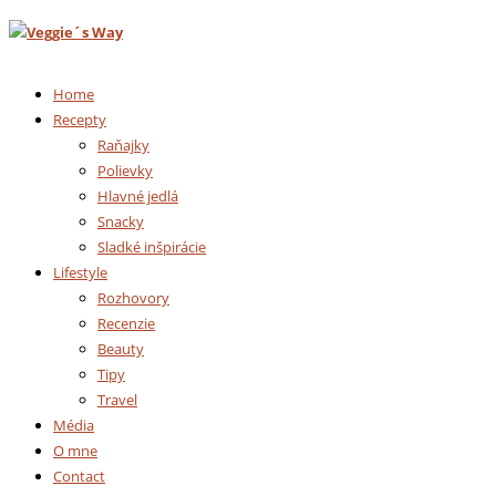
Home
Recepty
Raňajky
Polievky
Hlavné jedlá
Snacky
Sladké inšpirácie
Lifestyle
Rozhovory
Recenzie
Beauty
Tipy
Travel
Média
O mne
Contact