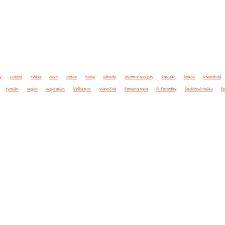
y
cuketa
cvikla
cícer
detox
huby
jahody
jesenne recepty
karotka
kokos
levanduľa
tymián
vegan
vegetarian
Veľká noc
vianočné
červená repa
čučoriedky
špaldová múka
šp