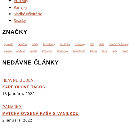
Polievky
Raňajky
Sladké inšpirácie
Snacky
ZNAČKY
ajurvéda
avokádo
bataty
bez laktózy
bez lepku
cestoviny
chia
chilli
corona2020recept
quinoa
rawfood
rukola
smoothie
strukoviny
superfoods
tekvica
tofu
torty
travel
NEDÁVNE ČLÁNKY
HLAVNÉ JEDLÁ
KARFIOLOVÉ TACOS
16 januára, 2022
RAŇAJKY
MATCHA OVSENÁ KAŠA S VANILKOU
2 januára, 2022