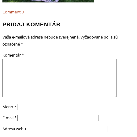
Comment
0
PRIDAJ KOMENTÁR
Vaša e-mailová adresa nebude zverejnená.
Vyžadované polia sú
označené
*
Komentár
*
Meno
*
E-mail
*
Adresa webu