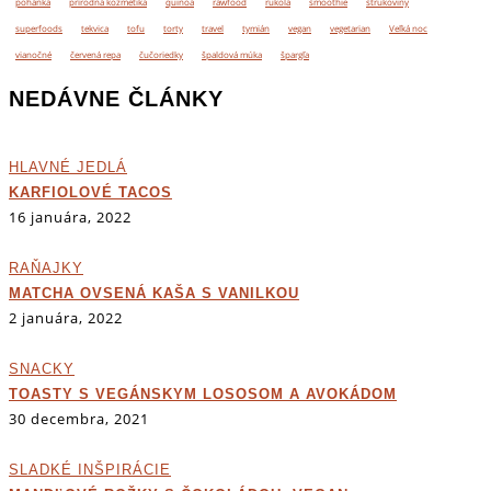
pohánka
prírodná kozmetika
quinoa
rawfood
rukola
smoothie
strukoviny
superfoods
tekvica
tofu
torty
travel
tymián
vegan
vegetarian
Veľká noc
vianočné
červená repa
čučoriedky
špaldová múka
špargľa
NEDÁVNE ČLÁNKY
HLAVNÉ JEDLÁ
KARFIOLOVÉ TACOS
16 januára, 2022
RAŇAJKY
MATCHA OVSENÁ KAŠA S VANILKOU
2 januára, 2022
SNACKY
TOASTY S VEGÁNSKYM LOSOSOM A AVOKÁDOM
30 decembra, 2021
SLADKÉ INŠPIRÁCIE