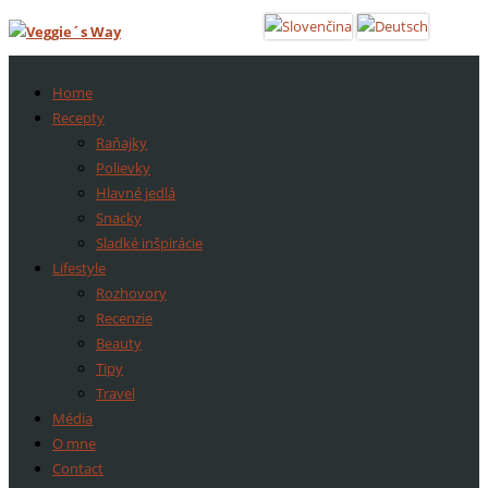
Home
Recepty
Raňajky
Polievky
Hlavné jedlá
Snacky
Sladké inšpirácie
Lifestyle
Rozhovory
Recenzie
Beauty
Tipy
Travel
Média
O mne
Contact