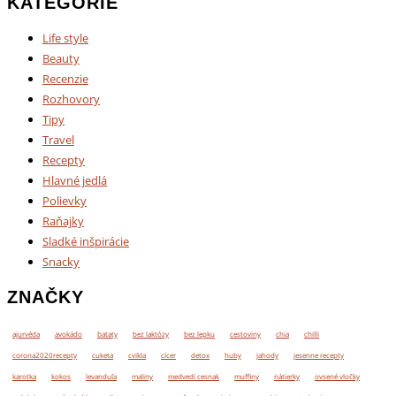
KATEGÓRIE
Life style
Beauty
Recenzie
Rozhovory
Tipy
Travel
Recepty
Hlavné jedlá
Polievky
Raňajky
Sladké inšpirácie
Snacky
ZNAČKY
ajurvéda
avokádo
bataty
bez laktózy
bez lepku
cestoviny
chia
chilli
corona2020recepty
cuketa
cvikla
cícer
detox
huby
jahody
jesenne recepty
karotka
kokos
levanduľa
maliny
medvedí cesnak
muffiny
nátierky
ovsené vločky