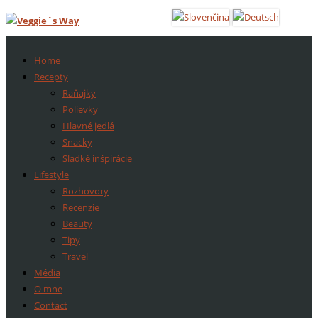
Home
Recepty
Raňajky
Polievky
Hlavné jedlá
Snacky
Sladké inšpirácie
Lifestyle
Rozhovory
Recenzie
Beauty
Tipy
Travel
Média
O mne
Contact