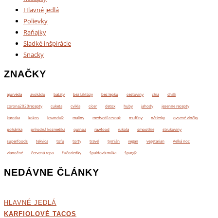
Hlavné jedlá
Polievky
Raňajky
Sladké inšpirácie
Snacky
ZNAČKY
ajurvéda
avokádo
bataty
bez laktózy
bez lepku
cestoviny
chia
chilli
corona2020recepty
cuketa
cvikla
cícer
detox
huby
jahody
jesenne recepty
karotka
kokos
levanduľa
maliny
medvedí cesnak
muffiny
nátierky
ovsené vločky
pohánka
prírodná kozmetika
quinoa
rawfood
rukola
smoothie
strukoviny
superfoods
tekvica
tofu
torty
travel
tymián
vegan
vegetarian
Veľká noc
vianočné
červená repa
čučoriedky
špaldová múka
špargľa
NEDÁVNE ČLÁNKY
HLAVNÉ JEDLÁ
KARFIOLOVÉ TACOS