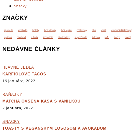
Snacky
ZNAČKY
ajurvéda
avokádo
bataty
bez laktózy
bez lepku
cestoviny
chia
chilli
corona2020recept
quinoa
rawfood
rukola
smoothie
strukoviny
superfoods
tekvica
tofu
torty
travel
NEDÁVNE ČLÁNKY
HLAVNÉ JEDLÁ
KARFIOLOVÉ TACOS
16 januára, 2022
RAŇAJKY
MATCHA OVSENÁ KAŠA S VANILKOU
2 januára, 2022
SNACKY
TOASTY S VEGÁNSKYM LOSOSOM A AVOKÁDOM