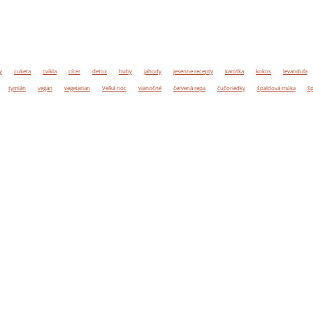
y
cuketa
cvikla
cícer
detox
huby
jahody
jesenne recepty
karotka
kokos
levanduľa
tymián
vegan
vegetarian
Veľká noc
vianočné
červená repa
čučoriedky
špaldová múka
šp