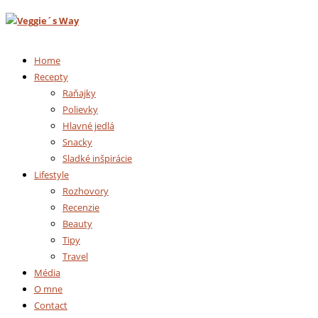
Home
Recepty
Raňajky
Polievky
Hlavné jedlá
Snacky
Sladké inšpirácie
Lifestyle
Rozhovory
Recenzie
Beauty
Tipy
Travel
Média
O mne
Contact