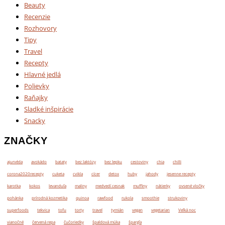
Beauty
Recenzie
Rozhovory
Tipy
Travel
Recepty
Hlavné jedlá
Polievky
Raňajky
Sladké inšpirácie
Snacky
ZNAČKY
ajurvéda
avokádo
bataty
bez laktózy
bez lepku
cestoviny
chia
chilli
corona2020recepty
cuketa
cvikla
cícer
detox
huby
jahody
jesenne recepty
karotka
kokos
levanduľa
maliny
medvedí cesnak
muffiny
nátierky
ovsené vločky
pohánka
prírodná kozmetika
quinoa
rawfood
rukola
smoothie
strukoviny
superfoods
tekvica
tofu
torty
travel
tymián
vegan
vegetarian
Veľká noc
vianočné
červená repa
čučoriedky
špaldová múka
špargľa