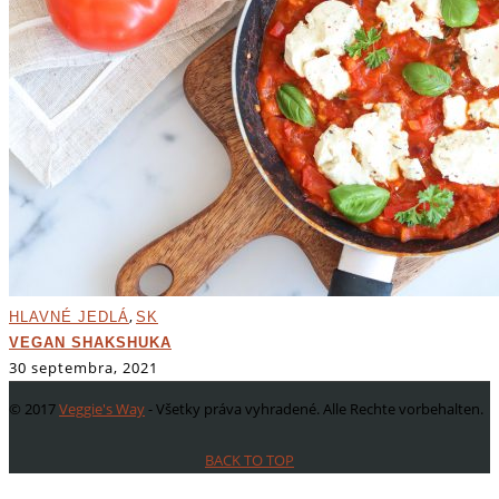
,
HLAVNÉ JEDLÁ
SK
VEGAN SHAKSHUKA
30 septembra, 2021
© 2017
Veggie's Way
- Všetky práva vyhradené. Alle Rechte vorbehalten.
BACK TO TOP