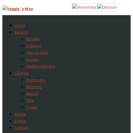
Home
Recepty
Raňajky
Polievky
Hlavné jedlá
Snacky
Sladké inšpirácie
Lifestyle
Rozhovory
Recenzie
Beauty
Tipy
Travel
Média
O mne
Contact