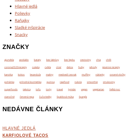
Hlavné jedlá
Polievky
Raňajky
Sladké inšpirácie
Snacky
ZNAČKY
ajurvéda
avokádo
bataty
bez laktózy
bez lepku
cestoviny
chia
chilli
corona2020recepty
cuketa
cvikla
cícer
detox
huby
jahody
jesenne recepty
karotka
kokos
levanduľa
maliny
medvedí cesnak
muffiny
nátierky
ovsené vločky
pohánka
prírodná kozmetika
quinoa
rawfood
rukola
smoothie
strukoviny
superfoods
tekvica
tofu
torty
travel
tymián
vegan
vegetarian
Veľká noc
vianočné
červená repa
čučoriedky
špaldová múka
špargľa
NEDÁVNE ČLÁNKY
HLAVNÉ JEDLÁ
KARFIOLOVÉ TACOS