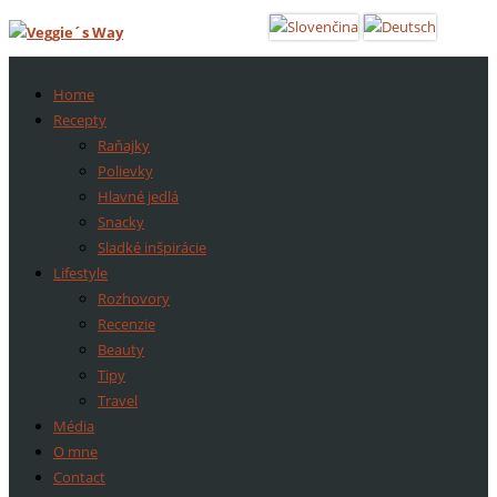
Home
Recepty
Raňajky
Polievky
Hlavné jedlá
Snacky
Sladké inšpirácie
Lifestyle
Rozhovory
Recenzie
Beauty
Tipy
Travel
Média
O mne
Contact