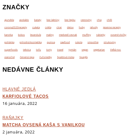
ZNAČKY
ajurvéda
avokádo
bataty
bez laktózy
bez lepku
cestoviny
chia
chilli
corona2020recepty
cuketa
cvikla
cícer
detox
huby
jahody
jesenne recepty
karotka
kokos
levanduľa
maliny
medvedí cesnak
muffiny
nátierky
ovsené vločky
pohánka
prírodná kozmetika
quinoa
rawfood
rukola
smoothie
strukoviny
superfoods
tekvica
tofu
torty
travel
tymián
vegan
vegetarian
Veľká noc
vianočné
červená repa
čučoriedky
špaldová múka
špargľa
NEDÁVNE ČLÁNKY
HLAVNÉ JEDLÁ
KARFIOLOVÉ TACOS
16 januára, 2022
RAŇAJKY
MATCHA OVSENÁ KAŠA S VANILKOU
2 januára, 2022