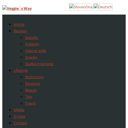
Home
Recepty
Raňajky
Polievky
Hlavné jedlá
Snacky
Sladké inšpirácie
Lifestyle
Rozhovory
Recenzie
Beauty
Tipy
Travel
Média
O mne
Contact